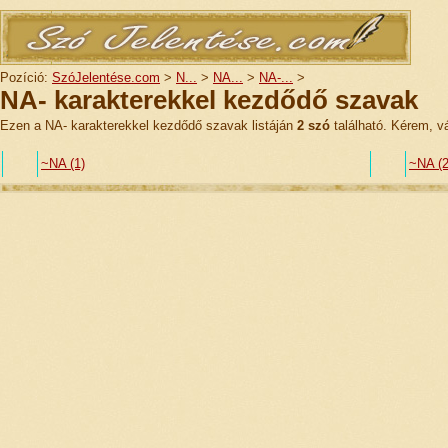
Pozíció:
SzóJelentése.com
>
N...
>
NA...
>
NA-...
>
NA- karakterekkel kezdődő szavak
Ezen a NA- karakterekkel kezdődő szavak listáján
2 szó
található. Kérem, vá
~NA (1)
~NA (2