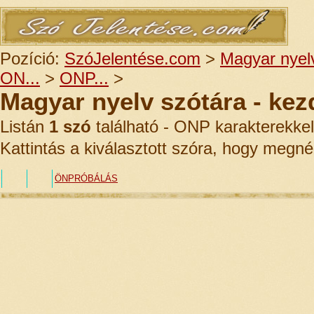
Pozíció:
SzóJelentése.com
>
Magyar nyelv
ON...
>
ONP...
>
Magyar nyelv szótára - ke
Listán
1 szó
található - ONP karakterekkel
Kattintás a kiválasztott szóra, hogy megné
ÖNPRÓBÁLÁS