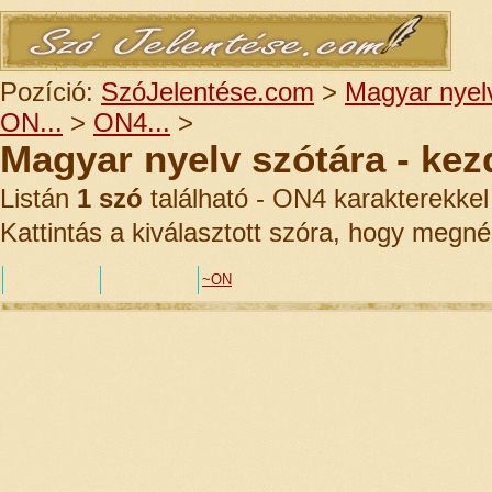
Pozíció:
SzóJelentése.com
>
Magyar nyelv
ON...
>
ON4...
>
Magyar nyelv szótára - ke
Listán
1 szó
található - ON4 karakterekkel
Kattintás a kiválasztott szóra, hogy megné
~ON