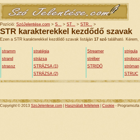
Pozíció:
SzóJelentése.com
>
S...
>
ST...
>
STR...
>
STR karakterekkel kezdődő szavak
Ezen a STR karakterekkel kezdődő szavak listáján
17 szó
található. Kérem, 
stramm
stratégia
Streamer
strigula
strand
strázsa
stréber
strobos
strassz
STRÁZSA (1)
STRIDÓ
stróman
STRÁZSA (2)
STRUC
Copyright © 2013
SzoJelentese.com
|
Használati feltételek
|
Cookie
- Programozt