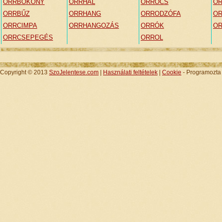
ORRBÓKONY
ORRHAL
ORROCS
O
ORRBŰZ
ORRHANG
ORRODZÓFA
OR
ORRCIMPA
ORRHANGOZÁS
ORRÓK
O
ORRCSEPEGÉS
ORROL
Copyright © 2013
SzoJelentese.com
|
Használati feltételek
|
Cookie
- Programozt