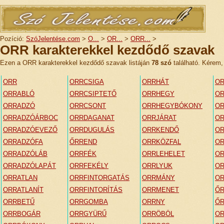
Pozíció:
SzóJelentése.com
>
O...
>
OR...
>
ORR...
>
ORR karakterekkel kezdődő szavak
Ezen a ORR karakterekkel kezdődő szavak listáján
78 szó
található. Kérem, 
ORR
ORRCSIGA
ORRHÁT
OR
ORRABLÓ
ORRCSIPTETŐ
ORRHEGY
OR
ORRADZÓ
ORRCSONT
ORRHEGYBÓKONY
O
ORRADZÓÁRBOC
ORRDAGANAT
ORRJÁRAT
O
ORRADZÓEVEZŐ
ORRDUGULÁS
ORRKENDŐ
O
ORRADZÓFA
ŐRREND
ORRKÖZFAL
O
ORRADZÓLÁB
ORRFÉK
ORRLEHELET
O
ORRADZÓLAPÁT
ORRFEKÉLY
ORRLYUK
OR
ORRATLAN
ORRFINTORGATÁS
ORRMÁNY
OR
ORRATLANÍT
ORRFINTORÍTÁS
ORRMENET
Ő
ORRBETŰ
ORRGOMBA
ORRNY
ŐR
ORRBOGÁR
ORRGYÜRŰ
ORRÖBÖL
O