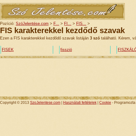
Pozíció:
SzóJelentése.com
>
F...
>
FI...
>
FIS...
>
FIS karakterekkel kezdődő szavak
Ezen a FIS karakterekkel kezdődő szavak listáján
3 szó
található. Kérem, vá
FISEK
fisszió
FISZKÁL
Copyright © 2013
SzoJelentese.com
|
Használati feltételek
|
Cookie
- Programozt