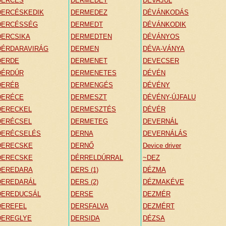
DERCÉS
DERMEDET
DÉVAJUL
DERCÉSKEDIK
DERMEDEZ
DÉVÁNKODÁS
DERCÉSSÉG
DERMEDT
DÉVÁNKODIK
DERCSIKA
DERMEDTEN
DÉVÁNYOS
DÉRDARAVIRÁG
DERMEN
DÉVA-VÁNYA
DERDE
DERMENET
DEVECSER
DÉRDÚR
DERMENETES
DÉVÉN
DERÉB
DERMENGÉS
DÉVÉNY
DERÉCE
DERMESZT
DÉVÉNY-ÚJFALU
DERECKEL
DERMESZTÉS
DÉVÉR
DERÉCSEL
DERMETEG
DEVERNÁL
DERÉCSELÉS
DERNA
DEVERNÁLÁS
DERECSKE
DERNŐ
Device driver
DERECSKE
DÉRRELDÚRRAL
~DEZ
DEREDARA
DERS (1)
DÉZMA
DEREDARÁL
DERS (2)
DÉZMAKÉVE
DEREDUCSÁL
DERSE
DEZMÉR
DEREFEL
DERSFALVA
DEZMÉRT
DEREGLYE
DERSIDA
DÉZSA