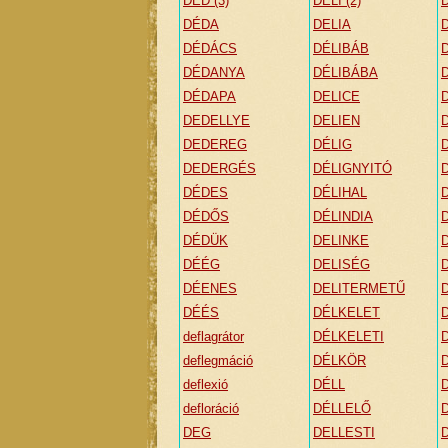
DED (3)
DELI (2)
DÉDA
DELIA
DÉDÁCS
DÉLIBÁB
DÉDANYA
DÉLIBÁBA
DÉDAPA
DELICE
DEDELLYE
DELIEN
DEDEREG
DÉLIG
DEDERGÉS
DÉLIGNYITÓ
DÉDES
DÉLIHAL
DÉDŐS
DÉLINDIA
DÉDÜK
DELINKE
DÉÉG
DELISÉG
DÉENES
DELITERMETŰ
DÉÉS
DÉLKELET
deflagrátor
DÉLKELETI
deflegmáció
DÉLKÖR
deflexió
DÉLL
defloráció
DÉLLELŐ
DEG
DELLESTI