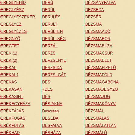
DEREGLYEHÍD
DERÜ
DÉZSÁNYFALVA
DEREGLYÉSZ
DERÜL
DEZSEDA
DEREGLYESZEKÉR
DERÜLÉS
DEZSÉR
DEREGLYÉZ
DERÜLT
DÉZSMA
DEREGLYÉZÉS
DERÜLTEN
DÉZSMAADÓ
DEREGNYŐ
DERÜLTSÉG
DÉZSMABOR
DEREGTET
DERZÁL
DÉZSMABÚZA
DERÉK (1)
DERZS
DÉZSMACSŰR
DERÉK (2)
DERZSENYE
DÉZSMAÉLET
DEREKAL
DERZSIDA
DÉZSMAFIZETŐ
DEREKALJ
DERZSI-GÁT
DÉZSMAFÖLD
DEREKAS
DES
DÉZSMAGABONA
DEREKASAN
~DES
DÉZSMAJEGYZŐ
DEREKASINT
DÉS
DÉZSMAJOG
DEREKEGYHÁZA
DÉS-AKNA
DÉZSMAKÖNYV
DERÉKFÁJÁS
Descreen
DÉZSMÁL
DERÉKFOGÁS
DESEDA
DÉZSMÁLÁS
DERÉKFUTÁS
DÉSFALVA
DÉZSMÁLATLAN
DERÉKHAD
DÉSHÁZA
DÉZSMÁLÓ