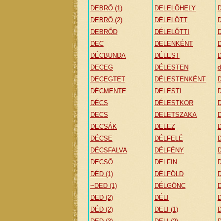
DEBRŐ (1)
DELELŐHELY
DEBRŐ (2)
DÉLELŐTT
DEBRŐD
DÉLELŐTTI
DEC
DELENKÉNT
DÉCBUNDA
DÉLEST
DECEG
DÉLESTEN
d
DECEGTET
DÉLESTENKÉNT
DÉCMENTE
DELESTI
DÉCS
DÉLESTKOR
DECS
DELETSZAKA
DECSÁK
DELEZ
D
DÉCSE
DÉLFELÉ
D
DÉCSFALVA
DÉLFÉNY
DECSŐ
DELFIN
DÉD (1)
DÉLFÖLD
~DED (1)
DÉLGÖNC
DED (2)
DÉLI
DÉD (2)
DELI (1)