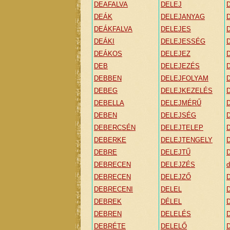
DEAFALVA
DELEJ
DEÁK
DELEJANYAG
DEÁKFALVA
DELEJES
DEÁKI
DELEJESSÉG
DEÁKOS
DELEJEZ
DEB
DELEJEZÉS
DEBBEN
DELEJFOLYAM
DEBEG
DELEJKEZELÉS
DEBELLA
DELEJMÉRŰ
DEBEN
DELEJSÉG
DEBERCSÉN
DELEJTELEP
DEBERKE
DELEJTENGELY
DEBRE
DELEJTŰ
DEBRECEN
DELEJZÉS
d
DEBRECEN
DELEJZŐ
DEBRECENI
DELEL
DEBREK
DÉLEL
DEBREN
DELELÉS
DEBRÉTE
DELELŐ