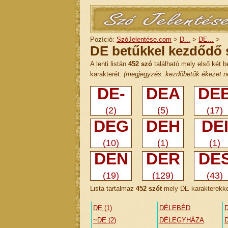
Pozíció:
SzóJelentése.com
>
D...
>
DE...
>
DE betűkkel kezdődő s
A lenti listán
452 szó
található mely első két b
karakterét:
(megjegyzés: kezdőbetűk ékezet né
DE-
DEA
DE
(2)
(5)
(17)
DEG
DEH
DE
(10)
(1)
(1)
DEN
DER
DE
(19)
(129)
(43)
Lista tartalmaz
452 szót
mely DE karakterekkel
DE (1)
DÉLEBÉD
~DE (2)
DÉLEGYHÁZA