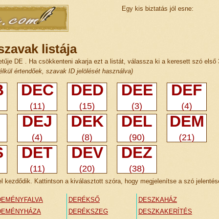
Egy kis biztatás jól esne:
zavak listája
etűje DE . Ha csökkenteni akarja ezt a listát, válassza ki a keresett szó első 
lkül értendőek, szavak ID jelölését használva)
B
DEC
DED
DEE
DEF
(11)
(15)
(3)
(4)
I
DEJ
DEK
DEL
DEM
(4)
(8)
(90)
(21)
S
DET
DEV
DEZ
(11)
(20)
(38)
 kezdődik. Kattintson a kiválasztott szóra, hogy megjelenítse a szó jelentés
DEMÉNYFALVA
DERÉKSŐ
DESZKAHÁZ
DEMÉNYHÁZA
DERÉKSZEG
DESZKAKERÍTÉS