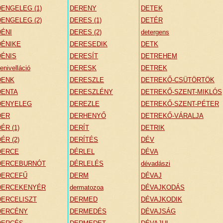
DENGELEG (1)
DERENY
DETEK
DENGELEG (2)
DERES (1)
DETÉR
DÉNI
DERES (2)
detergens
DÉNIKE
DERESEDIK
DETK
DÉNIS
DERESÍT
DETREHEM
enivelláció
DERESK
DETREK
DENK
DERESZLE
DETREKŐ-CSÜTÖRTÖK
DENTA
DERESZLÉNY
DETREKŐ-SZENT-MIKLÓS
DENYELEG
DEREZLE
DETREKŐ-SZENT-PÉTER
DER
DERHENYŐ
DETREKŐ-VÁRALJA
ÉR (1)
DERÍT
DETRIK
ÉR (2)
DERÍTÉS
DÉV
DERCE
DÉRLEL
DÉVA
DERCEBURNÓT
DÉRLELÉS
dévadászi
DERCEFŰ
DERM
DÉVAJ
DERCEKENYÉR
dermatozoa
DÉVAJKODÁS
DERCELISZT
DERMED
DÉVAJKODIK
DERCÉNY
DERMEDÉS
DÉVAJSÁG