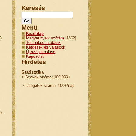
Keresés
Menü
Kezdőlap
3
Magyar nyelv szótára
[1862]
Tematikus szótárak
Kérdések és válaszok
Új szó javaslása
Kapcsolat
Hirdetés
Statisztika
> Szavak száma: 100.000+
> Látogatók száma: 100+/nap
ét: