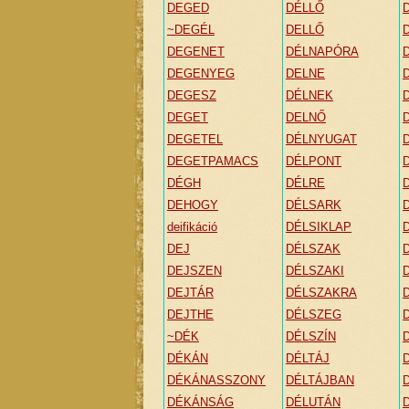
DEGED
DÉLLŐ
~DEGÉL
DELLŐ
DEGENET
DÉLNAPÓRA
DEGENYEG
DELNE
DEGESZ
DÉLNEK
DEGET
DELNŐ
DEGETEL
DÉLNYUGAT
DEGETPAMACS
DÉLPONT
DÉGH
DÉLRE
DEHOGY
DÉLSARK
deifikáció
DÉLSIKLAP
DEJ
DÉLSZAK
DEJSZEN
DÉLSZAKI
DEJTÁR
DÉLSZAKRA
DEJTHE
DÉLSZEG
~DÉK
DÉLSZÍN
DÉKÁN
DÉLTÁJ
DÉKÁNASSZONY
DÉLTÁJBAN
DÉKÁNSÁG
DÉLUTÁN