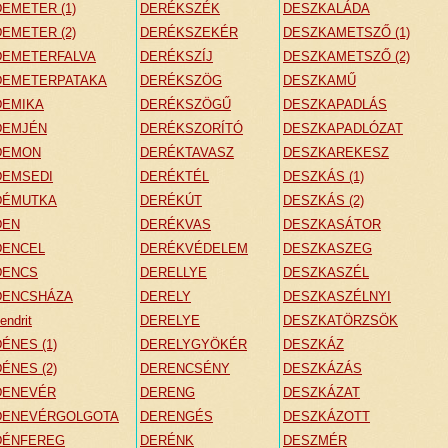
DEMETER (1)
DERÉKSZÉK
DESZKALÁDA
DEMETER (2)
DERÉKSZEKÉR
DESZKAMETSZŐ (1)
DEMETERFALVA
DERÉKSZÍJ
DESZKAMETSZŐ (2)
DEMETERPATAKA
DERÉKSZÖG
DESZKAMŰ
DEMIKA
DERÉKSZÖGŰ
DESZKAPADLÁS
DEMJÉN
DERÉKSZORÍTÓ
DESZKAPADLÓZAT
DEMON
DERÉKTAVASZ
DESZKAREKESZ
DEMSEDI
DERÉKTÉL
DESZKÁS (1)
DÉMUTKA
DERÉKÚT
DESZKÁS (2)
DEN
DERÉKVAS
DESZKASÁTOR
DENCEL
DERÉKVÉDELEM
DESZKASZEG
DENCS
DERELLYE
DESZKASZÉL
DENCSHÁZA
DERELY
DESZKASZÉLNYI
endrit
DERELYE
DESZKATÖRZSÖK
DÉNES (1)
DERELYGYÖKÉR
DESZKÁZ
DÉNES (2)
DERENCSÉNY
DESZKÁZÁS
DENEVÉR
DERENG
DESZKÁZAT
DENEVÉRGOLGOTA
DERENGÉS
DESZKÁZOTT
DÉNFEREG
DERÉNK
DESZMÉR